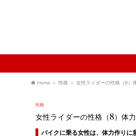
Skip
to
content
Home
»
性格
»
女性ライダーの性格（8）
性格
女性ライダーの性格（8）体
バイクに乗る女性は、体力作りに