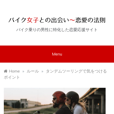
Skip
to
content
バイク乗りの男性に特化した恋愛応援サイト
Menu
Home
»
ルール
»
タンデムツーリングで気をつける
ポイント